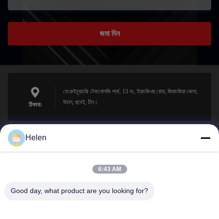
জমা দিন
হেংরুইচুয়াংঝি টেকনোলজি পার্ক, 13 নং, ইয়াংকিওহু রোড, জিয়াংজিয়া জেলা,
উহান, হুবেই, চীন।
ঠিকানা:
Helen
sales@perfectlaser.net
ই-মেইল
6:43 AM
Good day, what product are you looking for?
0086-27-8679-1986
ফোন