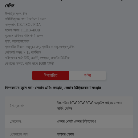
মেশিন
উৎপত্তি স্থল: চীন
পরিচিতিমুলক নাম: Perfect Laser
সাক্ষ্যদান: CE / ISO / FDA
মডেল নম্বার: PEDB-400B
ন্যূনতম চাহিদার পরিমাণ: 1 একক
মূল্য: আলোচনাযোগ্য
প্যাকেজিং বিবরণ: সমুদ্র-যোগ্য প্যাকিং বা বায়ু-যোগ্য প্যাকিং
ডেলিভারি সময়: 7-15 কার্যদিবস
পরিশোধের শর্ত: টি/টি, এল/সি, পেপ্যাল, ওয়েস্টার্ন ইউনিয়ন
যোগানের ক্ষমতা: প্রতি মাসে 1000 ইউনিট
বিস্তারিত
বর্ণনা
বিশেষভাবে তুলে ধরা:
লেজার এচিং সরঞ্জাম
,
লেজার চিহ্নিতকরণ সরঞ্জাম
উচ্চ গতির 10W 20W 30W ডেস্কটপ ফাইবার লেজার
1পণ্যের নাম:
মার্কিং মেশিন
2আবেদন:
লেজার খোদাই লেজার চিহ্নিতকরণ
3লেজারের ধরন:
ফাইবার লেজার