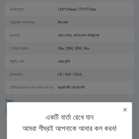
4কর্মক্ষেত্র:
110*110mm 175*175mm
5কন্ট্রোল সফটওয়্যার:
ইজ-কার্ড
6ভোগ্য:
কোন ভোগ্য, রক্ষণাবেক্ষণ বিনামূল্যে
7লেজার পাওয়ার:
10w, 20W, 30W, 50w
8কুলিং মোড:
এয়ার কুলিং
9সাক্ষ্যদান:
CE / ISO / FDA
10বিক্রয়োত্তর সেবা প্রদান করা হয়:
প্রকৌশলী সেবা বিদেশী
Tags:
স্যালের জন্য লেজার ধাতু কাটার মেশিন
ফাইবার লেজার কাটার
লেজার এচিং সরঞ্জাম
একটি বার্তা রেখে যান
আমরা শীঘ্রই আপনাকে আবার কল করব!
একই পণ্য