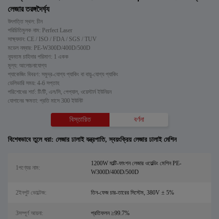
লেজার তরঙ্গদৈর্ঘ্য
উৎপত্তি স্থল: চীন
পরিচিতিমুলক নাম: Perfect Laser
সাক্ষ্যদান: CE / ISO / FDA / SGS / TUV
মডেল নম্বার: PE-W300D/400D/500D
ন্যূনতম চাহিদার পরিমাণ: 1 একক
মূল্য: আলোচনাযোগ্য
প্যাকেজিং বিবরণ: সমুদ্র-যোগ্য প্যাকিং বা বায়ু-যোগ্য প্যাকিং
ডেলিভারি সময়: 4-6 সপ্তাহ
পরিশোধের শর্ত: টি/টি, এল/সি, পেপ্যাল, ওয়েস্টার্ন ইউনিয়ন
যোগানের ক্ষমতা: প্রতি মাসে 300 ইউনিট
বিস্তারিত
বর্ণনা
বিশেষভাবে তুলে ধরা:
লেজার ঢালাই যন্ত্রপাতি
,
স্বয়ংক্রিয় লেজার ঢালাই মেশিন
1200W মাল্টি-ফাংশন লেজার ওয়েল্ডিং মেশিন PE-
1পণ্যের নাম:
W300D/400D/500D
2ইনপুট ভোল্টেজ:
তিন-ফেজ চার-তারের সিস্টেম, 380V ± 5%
3সম্পূর্ণ আয়না:
প্রতিফলন ≥99.7%