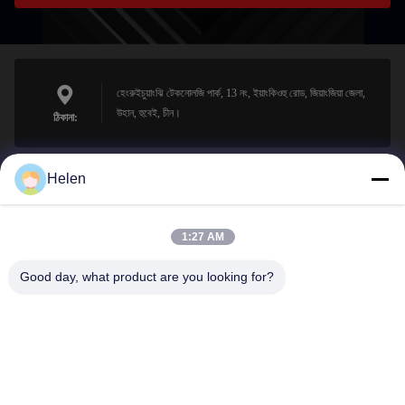
হেংরুইচুয়াংঝি টেকনোলজি পার্ক, 13 নং, ইয়াংকিওহু রোড, জিয়াংজিয়া জেলা,
উহান, হুবেই, চীন।
ঠিকানা:
Helen
sales@perfectlaser.net
ই-মেইল
1:27 AM
Good day, what product are you looking for?
0086-27-8679-1986
ফোন