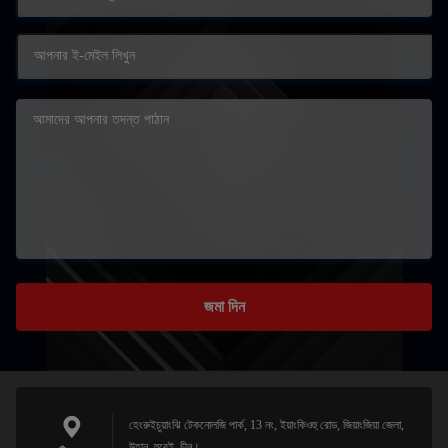
জমা দিন
হেংরুইচুয়াংঝি টেকনোলজি পার্ক, 13 নং, ইয়াংকিওহু রোড, জিয়াংজিয়া জেলা,
উহান, হুবেই, চীন।