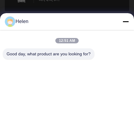
ঠিকানা:
Helen
sales@perfectlaser.net
ই-মেইল
12:51 AM
Good day, what product are you looking for?
0086-27-8679-1986
ফোন
Perfect Laser (Wuhan) Co.,Ltd.