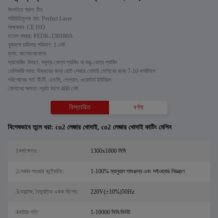
উৎপত্তি স্থল: চীন
পরিচিতিমুলক নাম: Perfect Laser
সাক্ষ্যদান: CE ISO
মডেল নম্বার: PEDK-130180A
ন্যূনতম চাহিদার পরিমাণ: 1 সেট
মূল্য: আলোচনাযোগ্য
প্যাকেজিং বিবরণ: সমুদ্র-যোগ্য প্যাকিং বা বায়ু-যোগ্য প্যাকিং
ডেলিভারি সময়: বিক্রয়ের জন্য ছোট লেজার খোদাই মেশিনের জন্য 7-10 কার্যদিবস
পরিশোধের শর্ত: টি/টি, এল/সি, পেপ্যাল, ওয়েস্টার্ন ইউনিয়ন
যোগানের ক্ষমতা: প্রতি মাসে 400 সেট
বিস্তারিত
বর্ণনা
বিশেষভাবে তুলে ধরা:
co2 লেজার খোদাই
,
co2 লেজার খোদাই কাটিং মেশিন
1কর্মক্ষেত্র:
1300x1800 মিমি
2লেজার পাওয়ার কন্ট্রোলিং:
1-100% ম্যানুয়াল সামঞ্জস্য এবং সফ্টওয়্যার নিয়ন্ত্রণ
3ভোল্টেজ, বৈদ্যুতিক একক বিশেষ:
220V(±10%)50Hz
4কাটার গতি:
1-10000 মিমি/মিনিট