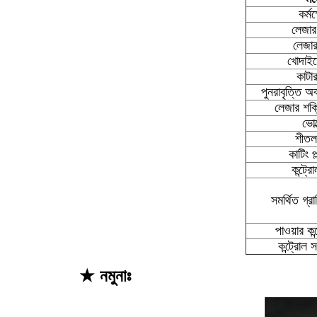
কর্মক
লেজার
লেজার
খোদাইয
কাটা
পুনরাবৃত্তি অ
লেজার শক্তি
ভোল
শীতল
কাটিং প্
কন্ট্র
সমর্থিত গ্রা
পাওয়ার কন
কন্ট্রোল 
★ নমুনাঃ