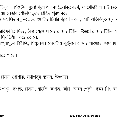
পটিক্যাল সিস্টেম, ধুলো প্রমাণ এবং তৈলাক্তকরণ, যা খোদাই মান উন্নত
র্যময় লেজার শোভাযাত্রার চাহিদা পূরণ করে;
ফাংশন সহ সিডাব্লু -৩০০০ ওয়াটার চিলার গ্রহণ করুন, এটি অতিরিক্ত জ্ব
রতিফলিত মিরর, চীনা শ্রেষ্ঠ মানের লেজার টিউব, Reci লেজার টিউব এ
ং স্থিতিশীল করে তোলে.
খ্যাসূচক টাইমিং, সিমুলেশন কোয়ান্টাম কন্ট্রোল লেজার পাওয়ার, সামান্
ুঝতে পারে।
ণ, চামড়া পোশাক, স্থাপত্য মডেল, উৎপাদন
পণ্য, কাপড়, চামড়া, মার্বেল, কাগজ, কাঁচা, ডাবল প্লেট, গরুর শিং, ঘন
েল
PEDK-130180