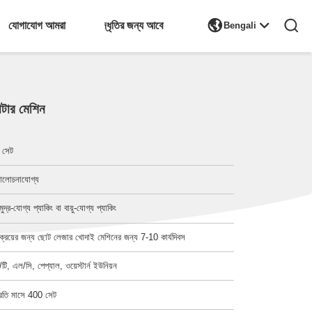

যোগাযোগ আমরা
উদ্ধৃতির জন্য আবেদন
Bengali
াটার মেশিন
 সেট
লোচনাযোগ্য
মুদ্র-যোগ্য প্যাকিং বা বায়ু-যোগ্য প্যাকিং
িক্রয়ের জন্য ছোট লেজার খোদাই মেশিনের জন্য 7-10 কার্যদিবস
ি/টি, এল/সি, পেপ্যাল, ওয়েস্টার্ন ইউনিয়ন
্রতি মাসে 400 সেট