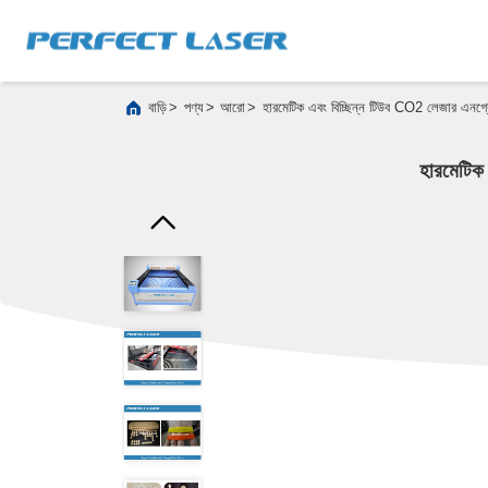
>
>
>
বাড়ি
পণ্য
আরো
হারমেটিক এবং বিচ্ছিন্ন টিউব CO2 লেজার এনগ্র
হারমেটিক 