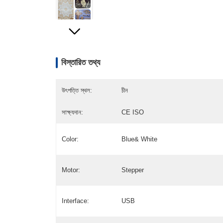
বিস্তারিত তথ্য
উৎপত্তি স্থল:
চীন
সাক্ষ্যদান:
CE ISO
Color:
Blue& White
Motor:
Stepper
Interface:
USB