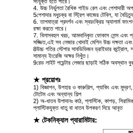
সংযুক্ত হতে পারে।
4. উচ্চ নির্ভুলতা রৈখিক গাইড রেল এবং পেশাদারী অ
5পেশাদার মধুচক্র বা স্ট্রিপ কাজের টেবিল, যা বৈচিত্
6. তাপমাত্রা প্রদর্শন এবং স্বয়ংক্রিয় অ্যালার্ম 
রক্ষা করতে পারে।
7. বিলাসবহুল খরচ, আমদানিকৃত ফোকাস লেন্স এবং প্
সজ্জিত,এই সব লেজার খোদাই মেশিন উচ্চ দক্ষতা এব
8উচ্চ গতির স্টেপার সাবডিভিজন ড্রাইভার কন্ট্রোল, সং
সামান্য ইংরেজি অক্ষর নিখুঁত।
9রেড লাইট পয়েন্টার লেজার ছাড়াই সঠিক অবস্থান ব
★ প্রয়োগঃ
1) বিজ্ঞাপন, উপহার ও কারুশিল্প, প্যাকিং এবং মুদ্র
টোটেম এবং অন্যান্য শিল্প
2) অ-ধাতব উপাদানঃ কাঠ, প্লাস্টিক, কাপড়, সিরামিক 
প্লাস্টিকযুক্ত ধাতু বা ধাতব উপকরণ দিয়ে আবৃত
★ টেকনিক্যাল প্যারামিটার:
মড