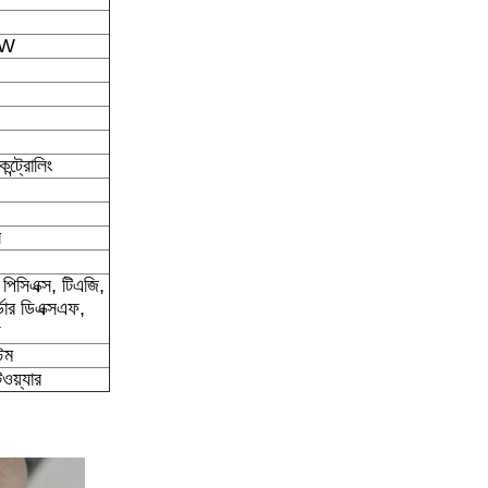
0W
ন্ট্রোলিং
ল
সিএক্স, টিএজি,
্ডার ডিএক্সএফ,
টেম
ওয়্যার