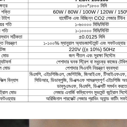
্ষেত্র
১৩০০*১৮০০ মিমি
 শক্তি
60W / 80W / 100W / 120W / 15
 টাইপ
হার্মেটিক এবং বিচ্ছিন্ন CO2 লেজার টিউব
়ের গতি
১-৬০০০০ মিমি/মিনিট
র গতি
১-১০০০০ মিমি/মিনিট
বস্থান সঠিকতা
±0.0125 মিমি
 নিয়ন্ত্রণ
১-১০০% ম্যানুয়াল অ্যাডজাস্টমেন্ট এবং সফটওয়্যার ক
্টেজ
220V ((± 10%) 50Hz
 মোড
জল শীতল এবং সুরক্ষা সিস্টেম
ল্যাটফর্ম
পেশাদার ঘনক স্ট্রিপ বা মধুচক্র কাজের টেবি
োল মোড
পেশাদার সিএনসি নিয়ন্ত্রণ ব্যবস্থা
বিএমপি, এইচপিজিএল, জেপিইজি, জিআইএফ, টিআইএফএফ, পি
ফিক্স বিন্যাস
সিডিআর, ডিডাব্লুজি, ডিএক্সএফ সামঞ্জস্যপূর্ণ এইচপিজি অর
ডাব্লুএমএফ, বিএমপি, ডিএক্সটি সমর্থন করতে
্ট্রোল মোড
লেজার এনার্জি কম্বিনেশন মুভমেন্ট কন্ট্রোল সিস্
সফটওয়্যার
অরিজিনাল পারফেক্ট লেজার গ্রাভিং অ্যান্ড কাটিং সফট