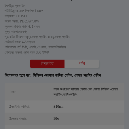
উৎপত্তি স্থল: চীন
পরিচিতিমুলক নাম: Perfect Laser
সাক্ষ্যদান: CE ISO
মডেল নম্বার: PE-20W/50W
ন্যূনতম চাহিদার পরিমাণ: 1 একক
মূল্য: আলোচনাযোগ্য
প্যাকেজিং বিবরণ: সমুদ্র-যোগ্য প্যাকিং বা বায়ু-যোগ্য প্যাকিং
ডেলিভারি সময়: 4-6 সপ্তাহ
পরিশোধের শর্ত: টি/টি, এল/সি, পেপ্যাল, ওয়েস্টার্ন ইউনিয়ন
যোগানের ক্ষমতা: প্রতি মাসে 300 ইউনিট
বিস্তারিত
বর্ণনা
বিশেষভাবে তুলে ধরা:
সিলিকন ওয়েফার কাটিয়া মেশিন
,
লেজার স্ক্রাইব মেশিন
সহজ অপারেশন ফাইবার লেজার সেল সোলার সিলিকন ওয়েফার
1নাম:
স্ক্রাইবিং/কাটিং/ডাইসিং
2স্ক্রাইবিং যথার্থতা:
±10um
3লেজার পাওয়ার:
20w