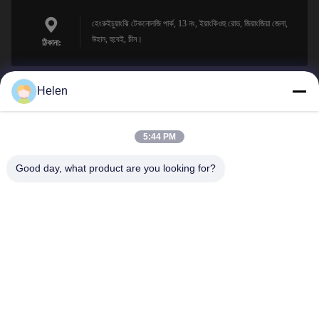
হেংরুইচুয়াংঝি টেকনোলজি পার্ক, 13 নং, ইয়াংকিওহু রোড, জিয়াংজিয়া জেলা,
উহান, হুবেই, চীন।
ঠিকানা:
Helen
sales@perfectlaser.net
ই-মেইল
5:44 PM
Good day, what product are you looking for?
0086-27-8679-1986
ফোন
Perfect Laser (Wuhan) Co.,Ltd.