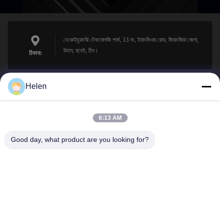
হেংরুইচুয়াংঝি টেকনোলজি পার্ক, 13 নং, ইয়াংকিওহু রোড, জিয়াংজিয়া জেলা,
উহান, হুবেই, চীন।
ঠিকানা:
Helen
sales@perfectlaser.net
ই-মেইল
6:13 AM
Good day, what product are you looking for?
0086-27-8679-1986
ফোন