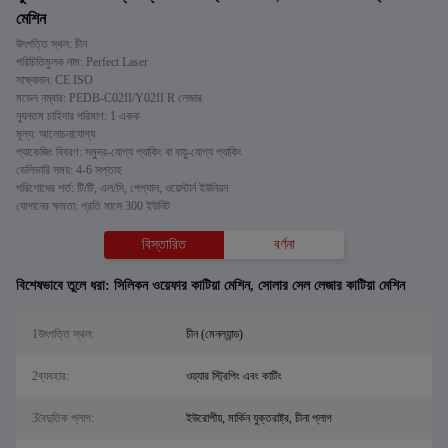
মেশিন
উৎপত্তি স্থল: চীন
পরিচিতিমুলক নাম: Perfect Laser
সাক্ষ্যদান: CE ISO
মডেল নম্বার: PEDB-C02II/Y02II R লেজার
ন্যূনতম চাহিদার পরিমাণ: 1 একক
মূল্য: আলোচনাযোগ্য
প্যাকেজিং বিবরণ: সমুদ্র-যোগ্য প্যাকিং বা বায়ু-যোগ্য প্যাকিং
ডেলিভারি সময়: 4-6 সপ্তাহ
পরিশোধের শর্ত: টি/টি, এল/সি, পেপ্যাল, ওয়েস্টার্ন ইউনিয়ন
যোগানের ক্ষমতা: প্রতি মাসে 300 ইউনিট
বিস্তারিত
বর্ণনা
বিশেষভাবে তুলে ধরা:
সিলিকন ওয়েফার কাটিয়া মেশিন
,
সোলার সেল লেজার কাটিয়া মেশিন
1উৎপত্তি স্থল:
চীন (মেনল্যান্ড)
2ব্যবহার:
ওয়্যার স্ট্রিপিং এবং কাটিং
3বৈদুতিক প্লাগ:
ইউরোপীয়, মার্কিন যুক্তরাষ্ট্র, চীনা প্লাগ