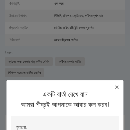
4গ্যারান্টি:
এক বছর
5তারের উপাদান:
পিভিসি, টেফলন, ব্রেইডেড, ফাইবারগ্লাস তার
6প্রদর্শন পদ্ধতি:
চাইনিজ বা ইংরেজি ইন্টারফেস প্রদর্শন
7কীওয়ার্ড:
তারের স্ট্রিপার মেশিন
Tags:
স্যালের জন্য লেজার ধাতু কাটার মেশিন
ফাইবার লেজার কাটার
সিলিকন ওয়েফার কাটিয়া মেশিন
একটি বার্তা রেখে যান
একই পণ্য
আমরা শীঘ্রই আপনাকে আবার কল করব!