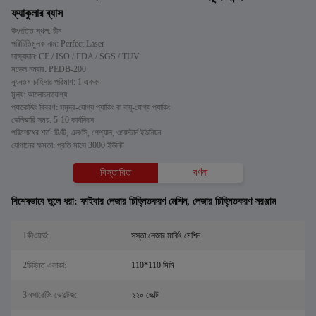
ফ্যাকুলার ব্যাস
উৎপত্তি স্থল: চীন
পরিচিতিমুলক নাম: Perfect Laser
সাক্ষ্যদান: CE / ISO / FDA / SGS / TUV
মডেল নম্বার: PEDB-200
ন্যূনতম চাহিদার পরিমাণ: 1 একক
মূল্য: আলোচনাযোগ্য
প্যাকেজিং বিবরণ: সমুদ্র-যোগ্য প্যাকিং বা বায়ু-যোগ্য প্যাকিং
ডেলিভারি সময়: 5-10 কার্যদিবস
পরিশোধের শর্ত: টি/টি, এল/সি, পেপ্যাল, ওয়েস্টার্ন ইউনিয়ন
যোগানের ক্ষমতা: প্রতি মাসে 3000 ইউনিট
বিস্তারিত
বর্ণনা
বিশেষভাবে তুলে ধরা:
ফাইবার লেজার চিহ্নিতকরণ মেশিন
,
লেজার চিহ্নিতকরণ সরঞ্জাম
1কীওয়ার্ড:
সস্তা লেজার মার্কিং মেশিন
2চিহ্নিত এলাকা:
110*110 মিমি
3অপারেটিং ভোল্টেজ:
২২০ ভোল্ট