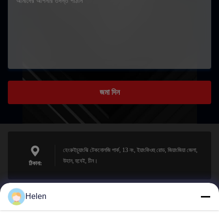
জমা দিন
হেংরুইচুয়াংঝি টেকনোলজি পার্ক, 13 নং, ইয়াংকিওহু রোড, জিয়াংজিয়া জেলা,
উহান, হুবেই, চীন।
ঠিকানা:
Helen
sales@perfectlaser.net