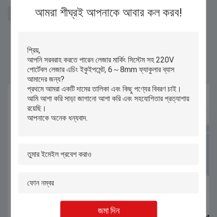
আমরা শীঘ্রই আপনাকে আবার কল করব!
লেজার মার্কিং সরঞ্জাম
ফাইবার লেজার মার্কিং মেশিন
লেজার এচিং সরঞ্জাম
একই পণ্য
জমা দিন