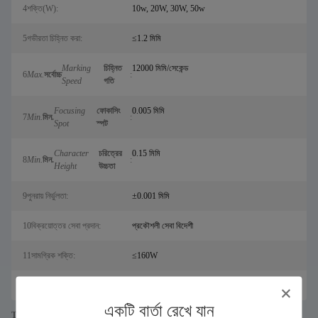
4শক্তি(W):
10w, 20W, 30W, 50w
5গভীরতা চিহ্নিত করা:
≤1.2 মিমি
Marking
চিহ্নিত
12000 মিমি/সেকেন্ড
6
Max.
সর্বোচ্চ
:
Speed
গতি
Focusing
ফোকাসিং
0.005 মিমি
7
Min.
মিন.
:
Spot
স্পট
Character
চরিত্রের
0.15 মিমি
8
Min.
মিন.
:
Height
উচ্চতা
9পুনরায় নির্ভুলতা:
±0.001 মিমি
10বিক্রয়োত্তর সেবা প্রদান:
প্রকৌশলী সেবা বিদেশী
11সামগ্রিক শক্তি:
≤160W
12লেজার মডিউল জীবন:
100000 ঘন্টা
একটি বার্তা রেখে যান
Tags: