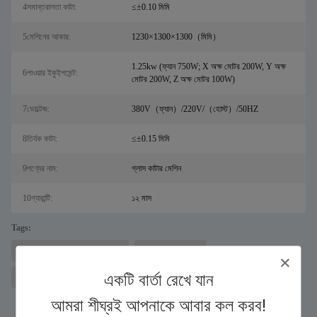
4সমান্তরালতা কাটা:
≤±0.10 মিমি
5মেশিনের আকার:
1230×1300×1300（মিমি）
1.25kw (ফ্যান 750W; X অক্ষ মোটর 200W, Y অক্ষ
6পাওয়ার ইকুইপমেন্ট:
মোটর 200W, Z অক্ষ মোটর 100W)
7ভোল্টেজ:
380V（ফ্যান）/220V/（হোস্ট）/50HZ
8তির্যক কাটা:
≤±0.15 মিমি
9পণ্যের নাম:
গ্লাস কাটার মেশিন
10গ্যারান্টি:
১২ মাস
Tags:
স্যালের জন্য লেজার ধাতু কাটার মেশিন
ফাইবার লেজার কাটার
একটি বার্তা রেখে যান
1.২৫ কিলোওয়াট কার্বন ডাই অক্সাইড টেম্পারেড গ্লাস কাটার মেশিন
আমরা শীঘ্রই আপনাকে আবার কল করব!