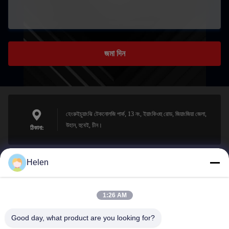
জমা দিন
হেংরুইচুয়াংঝি টেকনোলজি পার্ক, 13 নং, ইয়াংকিওহু রোড, জিয়াংজিয়া জেলা,
উহান, হুবেই, চীন।
ঠিকানা:
Helen
sales@perfectlaser.net
ই-মেইল
1:26 AM
Good day, what product are you looking for?