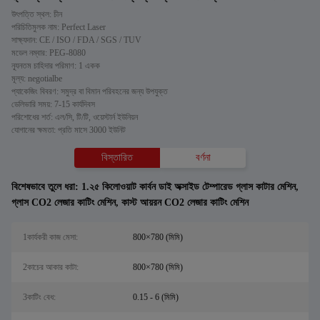
উৎপত্তি স্থল: চীন
পরিচিতিমুলক নাম: Perfect Laser
সাক্ষ্যদান: CE / ISO / FDA / SGS / TUV
মডেল নম্বার: PEG-8080
ন্যূনতম চাহিদার পরিমাণ: 1 একক
মূল্য: negotialbe
প্যাকেজিং বিবরণ: সমুদ্র বা বিমান পরিবহনের জন্য উপযুক্ত
ডেলিভারি সময়: 7-15 কার্যদিবস
পরিশোধের শর্ত: এল/সি, টি/টি, ওয়েস্টার্ন ইউনিয়ন
যোগানের ক্ষমতা: প্রতি মাসে 3000 ইউনিট
বিস্তারিত
বর্ণনা
বিশেষভাবে তুলে ধরা:
1.২৫ কিলোওয়াট কার্বন ডাই অক্সাইড টেম্পারেড গ্লাস কাটার মেশিন
,
গ্লাস CO2 লেজার কাটিং মেশিন
,
কাস্ট আয়রন CO2 লেজার কাটিং মেশিন
1কার্যকরী কাজ মেসা:
800×780 (মিমি)
2কাচের আকার কাটা:
800×780 (মিমি)
3কাটিং বেধ:
0.15 - 6 (মিমি)