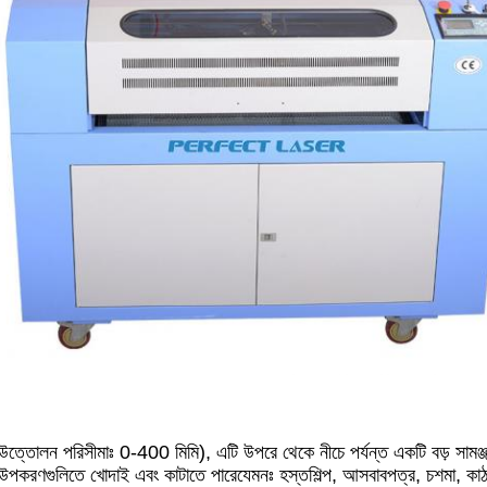
 সাথে ((উত্তোলন পরিসীমাঃ 0-400 মিমি), এটি উপরে থেকে নীচে পর্যন্ত একটি বড় সাম
 উপকরণগুলিতে খোদাই এবং কাটাতে পারেযেমনঃ হস্তশিল্প, আসবাবপত্র, চশমা, কাঠ