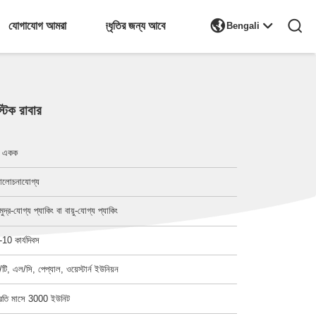

যোগাযোগ আমরা
উদ্ধৃতির জন্য আবেদন
Bengali
টিক রাবার
 একক
লোচনাযোগ্য
মুদ্র-যোগ্য প্যাকিং বা বায়ু-যোগ্য প্যাকিং
-10 কার্যদিবস
ি/টি, এল/সি, পেপ্যাল, ওয়েস্টার্ন ইউনিয়ন
্রতি মাসে 3000 ইউনিট