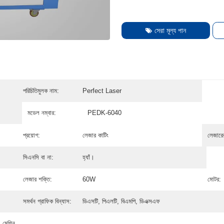
সেরা মূল্য পান
পরিচিতিমুলক নাম:
Perfect Laser
মডেল নম্বার:
PEDK-6040
প্রয়োগ:
লেজার কাটিং
লেজারে
সিএনসি বা না:
হ্যাঁ।
লেজার শক্তি:
60W
মোটর:
সমর্থন গ্রাফিক বিন্যাস:
ডিএসটি, পিএলটি, বিএমপি, ডিএক্সএফ
 মেশিন