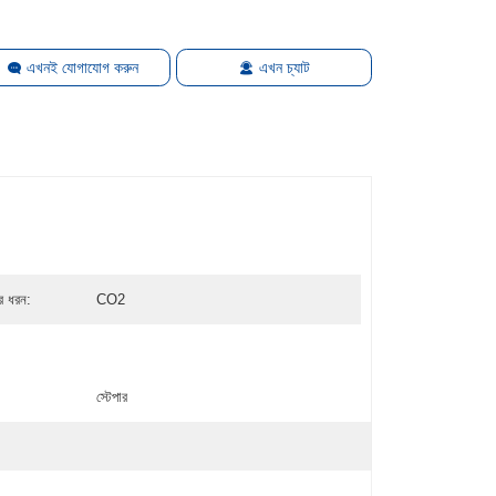
এখনই যোগাযোগ করুন
এখন চ্যাট
র ধরন:
CO2
স্টেপার