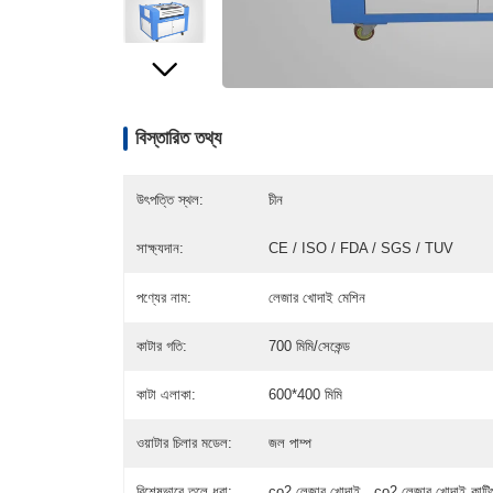
বিস্তারিত তথ্য
উৎপত্তি স্থল:
চীন
সাক্ষ্যদান:
CE / ISO / FDA / SGS / TUV
পণ্যের নাম:
লেজার খোদাই মেশিন
কাটার গতি:
700 মিমি/সেকেন্ড
কাটা এলাকা:
600*400 মিমি
ওয়াটার চিলার মডেল:
জল পাম্প
বিশেষভাবে তুলে ধরা:
co2 লেজার খোদাই , co2 লেজার খোদাই কাটিং