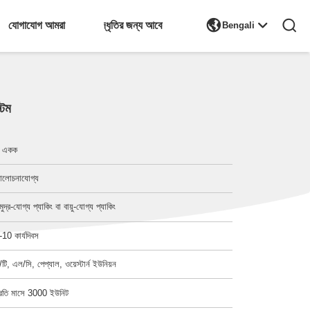

যোগাযোগ আমরা
উদ্ধৃতির জন্য আবেদন
Bengali
টেম
 একক
লোচনাযোগ্য
মুদ্র-যোগ্য প্যাকিং বা বায়ু-যোগ্য প্যাকিং
-10 কার্যদিবস
ি/টি, এল/সি, পেপ্যাল, ওয়েস্টার্ন ইউনিয়ন
্রতি মাসে 3000 ইউনিট