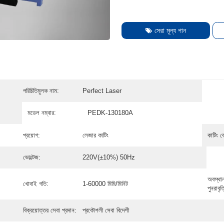
সেরা মূল্য পান
পরিচিতিমুলক নাম:
Perfect Laser
মডেল নম্বার:
PEDK-130180A
প্রয়োগ:
লেজার কাটিং
কাটিং ব
ভোল্টেজ:
220V(±10%) 50Hz
অবস্থান
খোদাই গতি:
1-60000 মিমি/মিনিট
পুনরাবৃ
বিক্রয়োত্তর সেবা প্রদান:
প্রকৌশলী সেবা বিদেশী