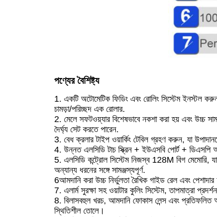
পণ্যের বৈশিষ্ট্য
1. একটি অটোমেটিক ফিডিং এবং রোলিং সিস্টেম ইনস্টল করুন য
চামড়া/পরিচ্ছদ এক রোলার.
2. মেলে সফটওয়্যার বিশেষভাবে নকশা করা হয় এবং উচ্চ সামঞ
দৈর্ঘ্য সেট করতে পারেন.
3. বেধ ক্রলার টাইপ ওয়ার্কিং টেবিল গ্রহণ করুন, যা উপাদ
4. উন্নত এলসিডি টাচ স্ক্রিন + ইউএসবি পোর্ট + ডিএসপি 
5. এলসিডি কন্ট্রোল সিস্টেম নিজস্ব 128M বিগ মেমোরি,
অন্যান্য ধরনের সঙ্গে সামঞ্জস্যপূর্ণ.
6আমদানি করা উচ্চ নির্ভুলতা রৈখিক গাইড রেল এবং পেশাদার 
7. এলার্ম সুরক্ষা সহ ওয়াটার কুলিং সিস্টেম, তাপমাত্রা প্র
8. বিলাসবহুল খরচ, আমদানি ফোকাস লেন্স এবং প্রতিফলিত আয
স্থিতিশীল তোলে।