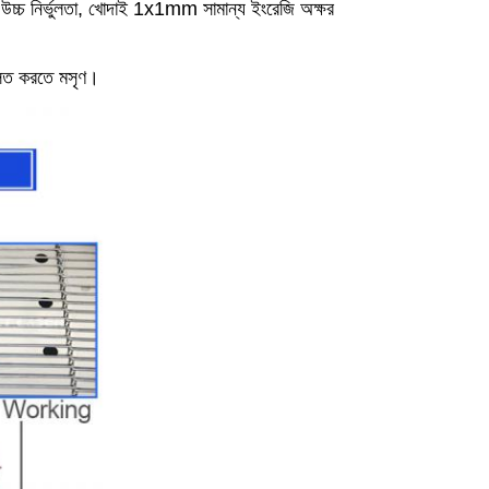
ত্তি উচ্চ নির্ভুলতা, খোদাই 1x1mm সামান্য ইংরেজি অক্ষর
ফলিত করতে মসৃণ।