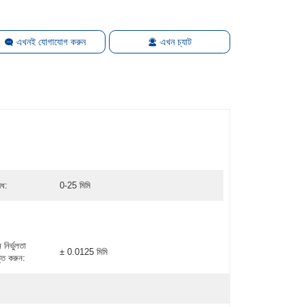
এখনই যোগাযোগ করুন
এখন চ্যাট
েধ:
0-25 মিমি
 নির্ভুলতা
± 0.0125 মিমি
ত্তি করুন: