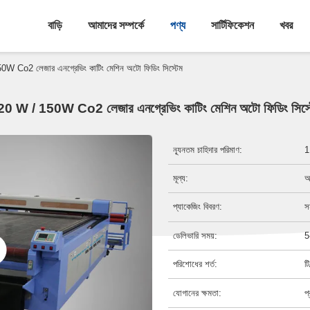
বাড়ি
আমাদের সম্পর্কে
পণ্য
সার্টিফিকেশন
খবর
W Co2 লেজার এনগ্রেভিং কাটিং মেশিন অটো ফিডিং সিস্টেম
0 W / 150W Co2 লেজার এনগ্রেভিং কাটিং মেশিন অটো ফিডিং সিস্
ন্যূনতম চাহিদার পরিমাণ:
1
মূল্য:
আ
প্যাকেজিং বিবরণ:
স
ডেলিভারি সময়:
5
পরিশোধের শর্ত:
ট
যোগানের ক্ষমতা:
প