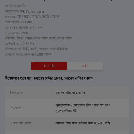
উৎপত্তি স্থল: চীন
পরিচিতিমুলক নাম: Perfect Laser
সাক্ষ্যদান: CE / ISO / FDA / SGS / TUV
মডেল নম্বার: PEL-800
ন্যূনতম চাহিদার পরিমাণ: 1 একক
মূল্য: আলোচনাযোগ্য
প্যাকেজিং বিবরণ: সমুদ্র-যোগ্য প্যাকিং বা বায়ু-যোগ্য প্যাকিং
ডেলিভারি সময়: 5-10 দিন
পরিশোধের শর্ত: টি/টি, এল/সি, পেপ্যাল, ওয়েস্টার্ন ইউনিয়ন
যোগানের ক্ষমতা: প্রতি মাসে 300 ইউনিট
বিস্তারিত
বর্ণনা
বিশেষভাবে তুলে ধরা:
চ্যানেল লেটার বেন্ডার
,
চ্যানেল লেটার সরঞ্জাম
1পণ্যের নাম:
চ্যানেল লেটার নচিং মেশিন
অ্যালুমিনিয়াম / স্টেইনলেস স্টীল / কার্বন ইস্পাত /
2প্রয়োগ:
গ্যালভানাইজড শীট
3প্লেট নমন মেশিন:
চ্যানেল লেটার নমন মেশিনের জন্য 0.5-0.8 মিমি