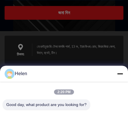
জমা দিন
হেংরুইচুয়াংঝি টেকনোলজি পার্ক, 13 নং, ইয়াংকিওহু রোড, জিয়াংজিয়া জেলা,
উহান, হুবেই, চীন।
ঠিকানা:
Helen
sales@perfectlaser.net
ই-মেইল
2:20 PM
Good day, what product are you looking for?
0086-27-8679-1986
ফোন