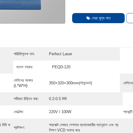
সেরা মূল্য পান
পরিচিতিমুলক নাম:
Perfect Laser
মডেল নম্বার:
PEQD-120
মেশিনের আকার
350×320×300mm(স্ট্যান্ডার্ড)
মেশিনে
(L*W*H):
গভীরতা চিহ্নিত করা:
0.2-0.5 মিমি
ভোল্টেজ:
220V / 100W
গ্যারান্টি
5 মিমি ক
পারফেক্ট লেজার পেশাদার ব্যবহারকারীর ম্যানুয়াল এবং প্র
প্রশিক্ষণ:
শিক্ষণ VCD অফার করে