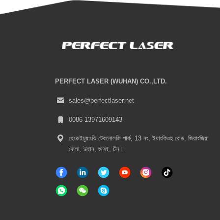
PERFECT LASER (WUHAN) CO.,LTD.
sales@perfectlaser.net
0086-13971609143
হেংরুইচুয়াংঝি টেকনোলজি পার্ক, 13 নং, ইয়াংকিওহু রোড, জিয়াংজিয়া
জেলা, উহান, হুবেই, চীন।