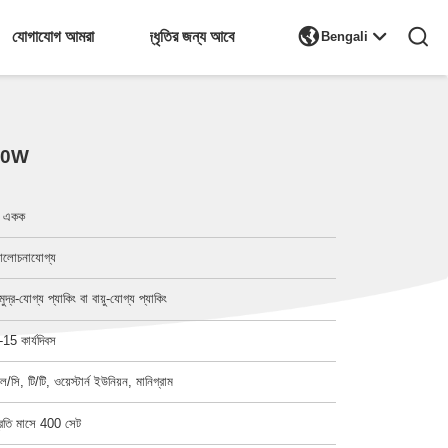

যোগাযোগ আমরা
উদ্ধৃতির জন্য আবেদন
Bengali
 100W
 একক
লোচনাযোগ্য
মুদ্র-যোগ্য প্যাকিং বা বায়ু-যোগ্য প্যাকিং
-15 কার্যদিবস
ল/সি, টি/টি, ওয়েস্টার্ন ইউনিয়ন, মানিগ্রাম
্রতি মাসে 400 সেট