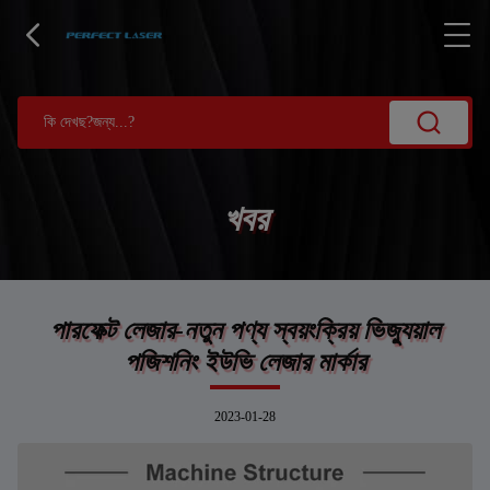
খবর
পারফেক্ট লেজার-নতুন পণ্য স্বয়ংক্রিয় ভিজ্যুয়াল
পজিশনিং ইউভি লেজার মার্কার
2023-01-28