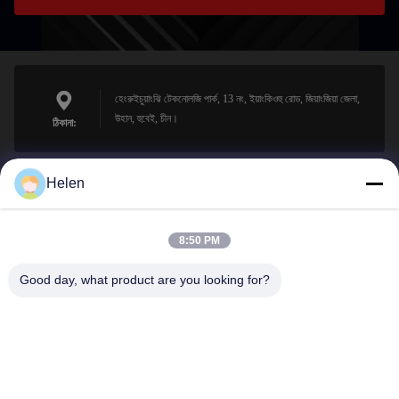
হেংরুইচুয়াংঝি টেকনোলজি পার্ক, 13 নং, ইয়াংকিওহু রোড, জিয়াংজিয়া জেলা,
উহান, হুবেই, চীন।
ঠিকানা:
Helen
sales@perfectlaser.net
ই-মেইল
8:50 PM
Good day, what product are you looking for?
0086-27-8679-1986
ফোন