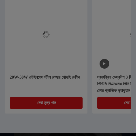
20W-50W স্টেইনলেস স্টীল লেজার খোদাই মেশিন
স্বয়ংক্রিয় ডেস্কটপ 3 ডি
পিভিসি পিএমএমএ পিসি পিই 
ফোম প্লাস্টিক ভ্যাকুয়াম ছা
থার্মোফর্মিং মেশিন
সেরা মূল্য পান
সেরা মূল